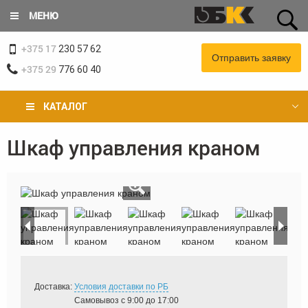
Перейти
МЕНЮ
к
основному
+375 17
содержанию
230 57 62
Отправить заявку
+375 29
776 60 40
КАТАЛОГ
Шкаф управления краном
Вы
здесь
«
»
Доставка:
Условия доставки по РБ
Самовывоз с 9:00 до 17:00