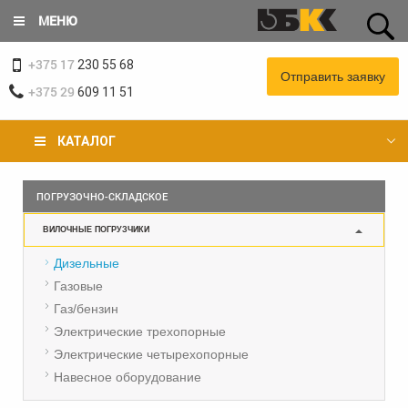
Перейти
МЕНЮ
к
основному
+375 17
содержанию
230 55 68
Отправить заявку
+375 29
609 11 51
КАТАЛОГ
Вы
ПОГРУЗОЧНО-СКЛАДСКОЕ
здесь
ВИЛОЧНЫЕ ПОГРУЗЧИКИ
Дизельные
Газовые
Газ/бензин
Электрические трехопорные
Электрические четырехопорные
Навесное оборудование