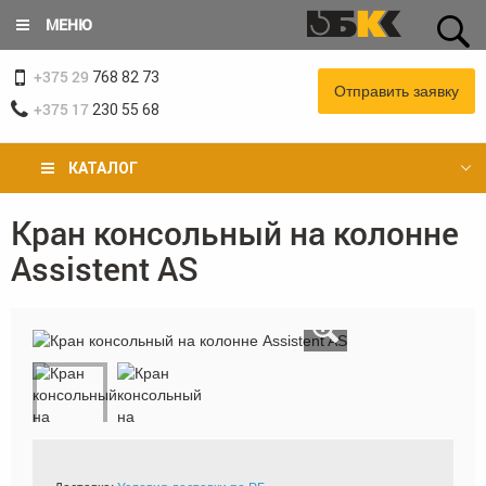
Перейти
МЕНЮ
к
основному
+375 29
содержанию
768 82 73
Отправить заявку
+375 17
230 55 68
КАТАЛОГ
Кран консольный на колонне
Вы
Assistent AS
здесь