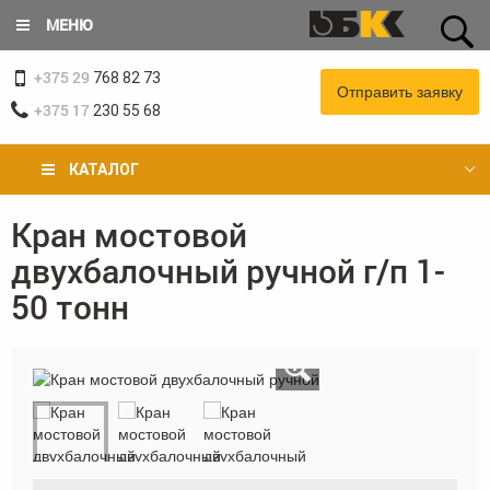
Перейти
МЕНЮ
к
основному
+375 29
содержанию
768 82 73
Отправить заявку
+375 17
230 55 68
КАТАЛОГ
Кран мостовой
Вы
двухбалочный ручной г/п 1-
здесь
50 тонн