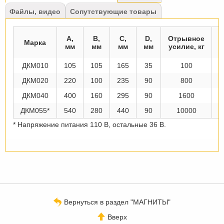
вкладка)
Файлы, видео
Сопутствующие товары
Г
A,
B,
C,
D,
Отрывное
Марка
мм
мм
мм
мм
усилие, кг
ДКМ010
105
105
165
35
100
ДКМ020
220
100
235
90
800
ДКМ040
400
160
295
90
1600
ДКМ055*
540
280
440
90
10000
* Напряжение питания 110 В, остальные 36 В.
Вернуться в раздел "МАГНИТЫ"
Вверх