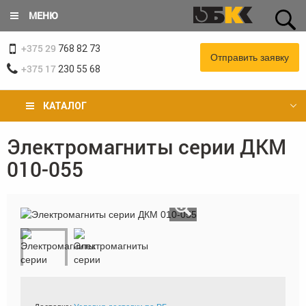
Перейти
МЕНЮ
к
основному
+375 29
содержанию
768 82 73
Отправить заявку
+375 17
230 55 68
КАТАЛОГ
Электромагниты серии ДКМ
Вы
010-055
здесь