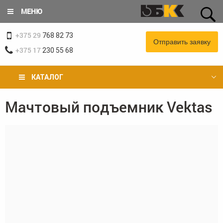
Перейти
МЕНЮ
к
основному
+375 29
содержанию
768 82 73
Отправить заявку
+375 17
230 55 68
КАТАЛОГ
Мачтовый подъемник Vektas
Вы
здесь