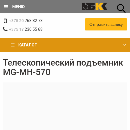
Перейти
МЕНЮ
к
основному
+375 29
содержанию
768 82 73
Отправить заявку
+375 17
230 55 68
КАТАЛОГ
Телескопический подъемник
Вы
MG-MH-570
здесь