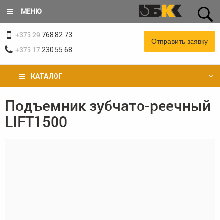
Перейти
МЕНЮ
к
основному
+375 29
содержанию
768 82 73
Отправить заявку
+375 17
230 55 68
КАТАЛОГ
Подъемник зубчато-реечный
Вы
LIFT1500
здесь