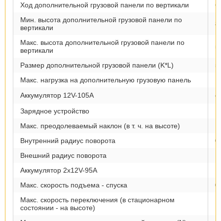
Ход дополнительной грузовой панели по вертикали
6
Мин. высота дополнительной грузовой панели по
8
вертикали
Макс. высота дополнительной грузовой панели по
5
вертикали
Размер дополнительной грузовой панели (K*L)
5
Макс. нагрузка на дополнительную грузовую панель
1
Аккумулятор 12V-105А
с
Зарядное устройство
1
Макс. преодолеваемый наклон (в т. ч. на высоте)
1
Внутренний радиус поворота
0
Внешний радиус поворота
1
Аккумулятор 2х12V-95А
К
Макс. скорость подъема - спуска
0
Макс. скорость переключения (в стационарном
1
состоянии - на высоте)