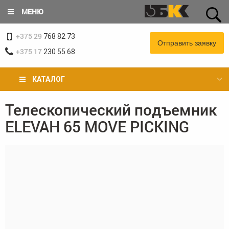
Перейти
МЕНЮ
к
основному
+375 29
содержанию
768 82 73
Отправить заявку
+375 17
230 55 68
КАТАЛОГ
Телескопический подъемник
Вы
ELEVAH 65 MOVE PICKING
здесь