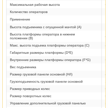
Максимальная рабочая высота
6
Количество операторов
1
Применение
В
Высота подъемника с опущенной мачтой (А)
1
Высота платформы оператора в нижнем
4
положении (В)
Макс. высота подъема платформы оператора (С)
4
Габаритные размеры платформы (D*E)
1
Внутренние размеры платформы оператора (F*G)
6
Вес подъемника
7
Размер грузовой панели основной (H/I)
4
Грузоподъемность грузовой панели основной
2
Размер приводных колес
Ø
Размер поворотных колес
Ø
Управление дополнительной грузовой панелью
э