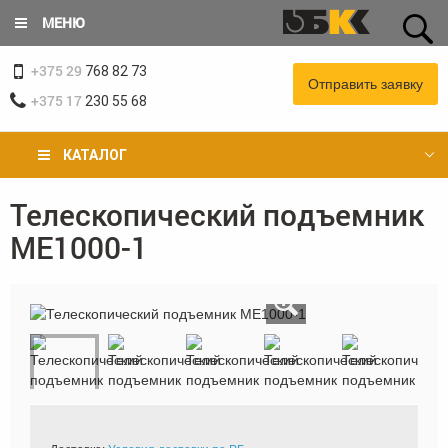
Перейти
МЕНЮ
к
основному
+375 29
содержанию
768 82 73
Отправить заявку
+375 17
230 55 68
КАТАЛОГ
Телескопический подъемник
Вы
ME1000-1
здесь