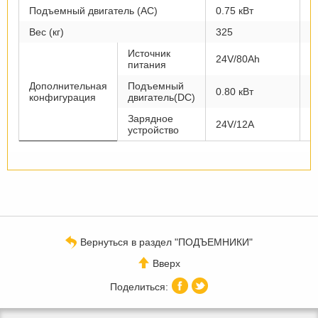
Подъемный двигатель (AC)
0.75 кВт
0
Вес (кг)
325
3
Источник
24V/80Ah
2
питания
Дополнительная
Подъемный
0.80 кВт
0
конфигурация
двигатель(DC)
Зарядное
24V/12A
2
устройство
Вернуться в раздел "ПОДЪЕМНИКИ"
Вверх