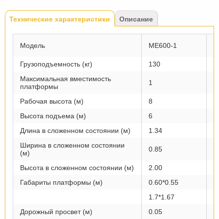
Tabs
Технические характеристики
(активная
Описание
вкладка)
Модель
ME600-1
M
Грузоподъемность (кг)
130
1
Максимальная вместимость
1
1
платформы
Рабочая высота (м)
8
1
Высота подъема (м)
6
8
Длина в сложенном состоянии (м)
1.34
1
Ширина в сложенном состоянии
0.85
0
(м)
Высота в сложенном состоянии (м)
2.00
2
Габариты платформы (м)
0.60*0.55
0
1.7*1.67
1
Дорожный просвет (м)
0.05
0