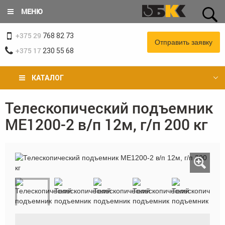
Перейти
МЕНЮ
к
основному
+375 29
содержанию
768 82 73
Отправить заявку
+375 17
230 55 68
КАТАЛОГ
Телескопический подъемник
Вы
ME1200-2 в/п 12м, г/п 200 кг
здесь