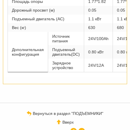
Площадь опоры
1.77*1.82
1.77*1
Дорожный просвет (м)
0.05
0.05
Подъемный двигатель (AC)
1.1 кВт
1.1 кВт
Вес (кг)
630
680
Источник
24V/100Ah
24V/1
питания
Дополнительная
Подъемный
0.80 кВт
0.80 к
конфигурация
двигатель(DC)
Зарядное
24V/12A
24V/1
устройство
Вернуться в раздел "ПОДЪЕМНИКИ"
Вверх