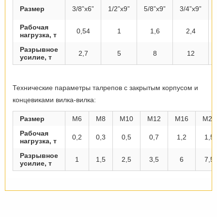
Размер
3/8”x6”
1/2”x9”
5/8”x9”
3/4”x9”
Рабочая
0,54
1
1,6
2,4
нагрузка, т
Разрывное
2,7
5
8
12
усилие, т
Технические параметры талрепов с закрытым корпусом и
концевиками вилка-вилка:
Размер
M6
M8
M10
M12
M16
M20
Рабочая
0,2
0,3
0,5
0,7
1,2
1,5
нагрузка, т
Разрывное
1
1,5
2,5
3,5
6
7,5
усилие, т