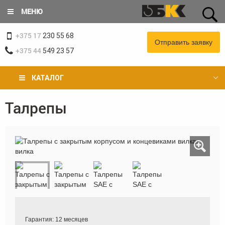
Перейти
МЕНЮ
к
основному
+375 17
содержанию
230 55 68
Отправить заявку
+375 44
549 23 57
КАТАЛОГ
Талрепы
Вы
здесь
Гарантия:
12 месяцев