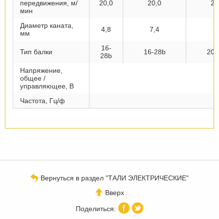
передвижения, м/
20,0
20,0
20
мин
Диаметр каната,
4,8
7,4
1
мм
16-
Тип балки
16-28b
20a
28b
Напряжение,
общее /
управляющее, В
Частота, Гц/ф
Вернуться в раздел "ТАЛИ ЭЛЕКТРИЧЕСКИЕ"
Вверх