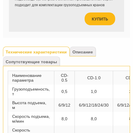
подходит для комплектации грузоподъемных кранов
КУПИТЬ
Tabs
Технические характеристики
(активная
Описание
вкладка)
Сопутствующие товары
Наименование
CD-
CD-1.0
CD-
параметра
0.5
Грузоподъемность,
0,5
1,0
2
т
Высота подъема,
6/9/12
6/9/12/18/24/30
6/9/12/
м
Скорость подъема,
8,0
8,0
8
м/мин
Скорость