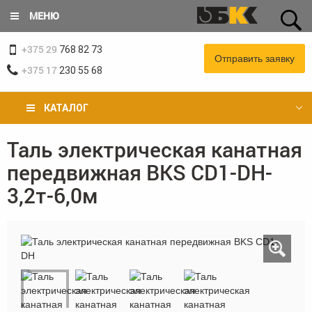
Перейти
МЕНЮ
к
основному
+375 29
содержанию
768 82 73
Отправить заявку
+375 17
230 55 68
КАТАЛОГ
Таль электрическая канатная
Вы
передвижная BKS CD1-DH-
здесь
3,2т-6,0м