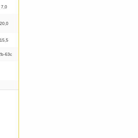
7,0
20,0
15,5
2b-63c