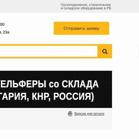
Грузоподъемное, строительное
и складское оборудование в РБ
55-78
768-82-73
info@b-k-s.by
+375 29
:00
Отправить заявку
, 23а
Версия для печати