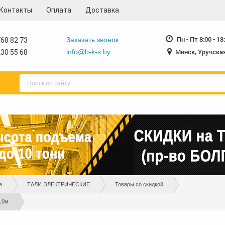
Контакты
Оплата
Доставка
230-55-68
230-
+375 17
+375 17
Пн - Пт 8:00 - 18
Заказать звонок
68 82 73
Минск, Уручская
info@b-k-s.by
30 55 68
е
ТАЛИ ЭЛЕКТРИЧЕСКИЕ
Товары со скидкой
,0м