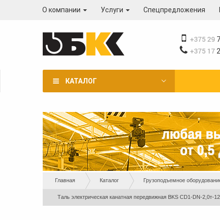
Перейти
О компании
Услуги
Спецпредложения
к
основному
содержанию
+375 29
7
+375 17
2
КАТАЛОГ
Вы
Главная
Каталог
Грузоподъемное оборудовани
здесь
Таль электрическая канатная передвижная BKS CD1-DN-2,0т-12