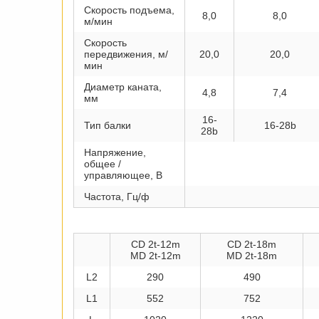
Скорость подъема,
8,0
8,0
м/мин
Скорость
передвижения, м/
20,0
20,0
мин
Диаметр каната,
4,8
7,4
мм
16-
Тип балки
16-28b
28b
Напряжение,
общее /
управляющее, В
Частота, Гц/ф
CD 2t-12m
CD 2t-18m
MD 2t-12m
MD 2t-18m
L2
290
490
L1
552
752