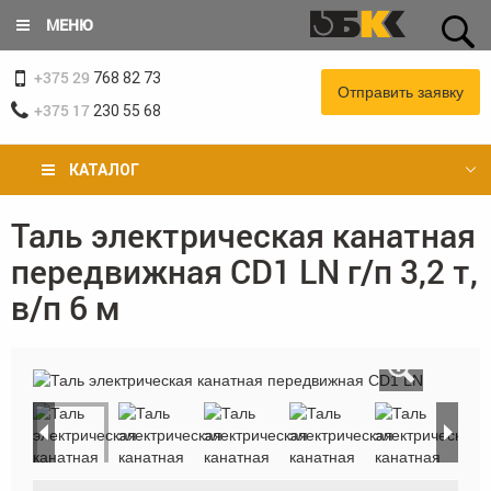
Перейти
МЕНЮ
к
основному
+375 29
содержанию
768 82 73
Отправить заявку
+375 17
230 55 68
КАТАЛОГ
Таль электрическая канатная
Вы
передвижная CD1 LN г/п 3,2 т,
здесь
в/п 6 м
«
»