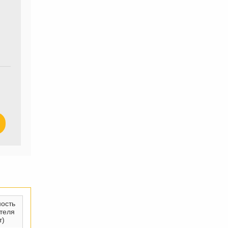
ость
теля
т)