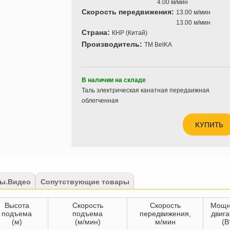
4.00 м/мин
Скорость передвижения:
13.00 м/мин
13.00 м/мин
Страна:
КНР (Китай)
Производитель:
TM BelKA
В наличии на складе
Таль электрическая канатная передаижная
облегченная
КУПИТЬ
ы.Видео
Сопутствующие товары
Высота
Скорость
Скорость
Мощн
подъема
подъема
передвижения,
двига
(м)
(м/мин)
м/мин
(В