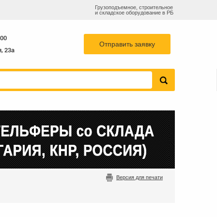
Грузоподъемное, строительное
и складское оборудование в РБ
55-78
768-82-73
info@b-k-s.by
+375 29
:00
Отправить заявку
, 23а
Версия для печати