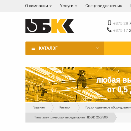
Перейти
О компании
Услуги
Спецпредложения
к
основному
содержанию
+375 29
7
+375 17
2
КАТАЛОГ
Вы
Главная
Каталог
Грузоподъемное оборудовани
здесь
Таль электрическая передвижная HDGD 250/500