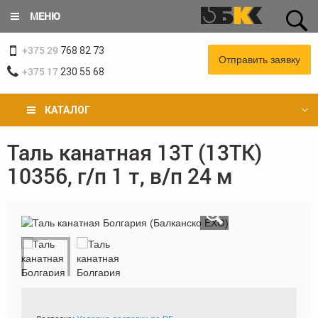
Перейти
МЕНЮ
к
основному
+375 29
содержанию
768 82 73
Отправить заявку
+375 17
230 55 68
КАТАЛОГ
Таль канатная 13Т (13ТК)
Вы
10356, г/п 1 т, в/п 24 м
здесь