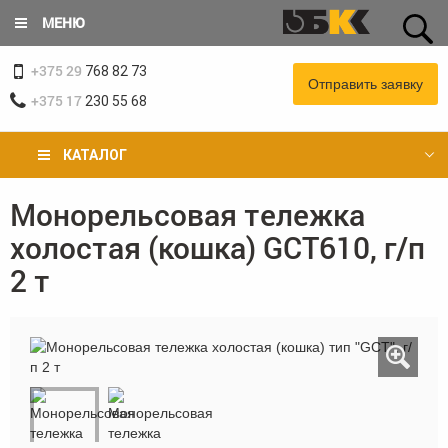
Перейти
МЕНЮ
к
основному
+375 29
содержанию
768 82 73
Отправить заявку
+375 17
230 55 68
КАТАЛОГ
Монорельсовая тележка
Вы
холостая (кошка) GCT610, г/п
здесь
2 т