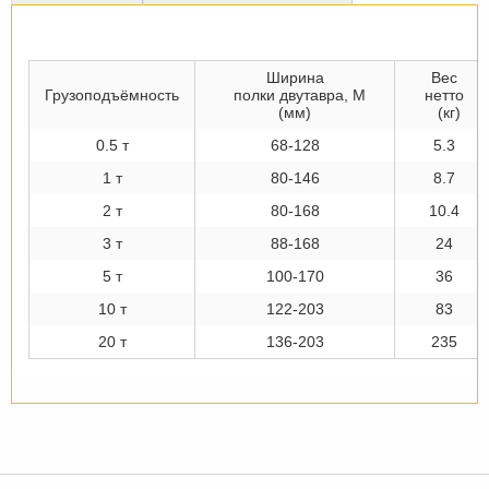
Ширина
Вес
Грузоподъёмность
полки двутавра, М
нетто
(мм)
(кг)
0.5 т
68-128
5.3
1 т
80-146
8.7
2 т
80-168
10.4
3 т
88-168
24
5 т
100-170
36
10 т
122-203
83
20 т
136-203
235