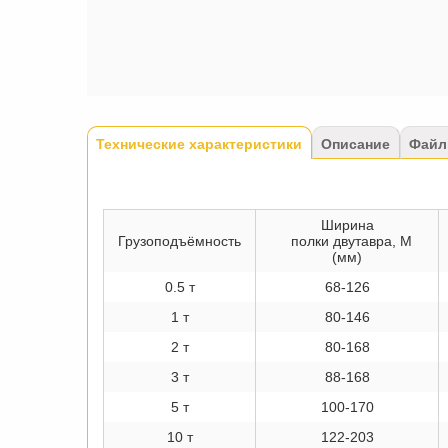
Tabs
Технические характеристики
(активная
Описание
Файл
вкладка)
Ширина
Грузоподъёмность
полки двутавра, М
(мм)
0.5 т
68-126
1 т
80-146
2 т
80-168
3 т
88-168
5 т
100-170
10 т
122-203