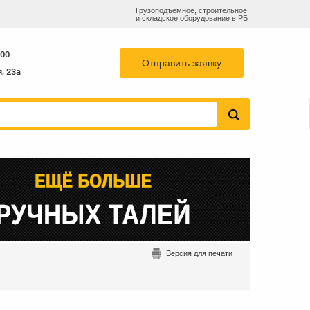
Грузоподъемное, строительное
и складское оборудование в РБ
55-78
768-82-73
info@b-k-s.by
+375 29
:00
Отправить заявку
, 23а
Версия для печати