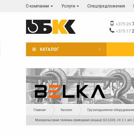
Перейти
О компании
Услуги
Спецпредложения
к
основному
содержанию
+375 29
7
+375 17
2
КАТАЛОГ
Вы
Главная
Каталог
Грузоподъемное оборудовани
здесь
Монорельсовая тележка приводная (кошка) GCL619, г/п 1 т, в/п 