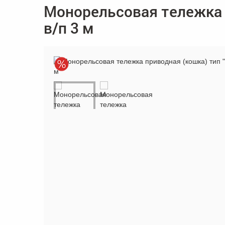
Монорельсовая тележка п
в/п 3 м