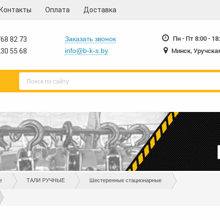
Контакты
Оплата
Доставка
230-55-68
230-
+375 17
+375 17
Пн - Пт 8:00 - 18
Заказать звонок
68 82 73
Минск, Уручская
info@b-k-s.by
30 55 68
е
ТАЛИ РУЧНЫЕ
Шестеренные стационарные