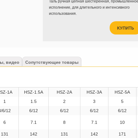
Таль ручная цепная
шестеренная, промышленно
исполнение, для длительного и интенсивного
использования.
КУПИТЬ
ы, видео
Сопутствующие товары
SZ-1A
HSZ-1.5A
HSZ-2A
HSZ-3A
HSZ-5A
1
1.5
2
3
5
3/6/12
6/12
6/12
6/12
6/12
6
7.1
8
7.1
10
131
142
131
142
171