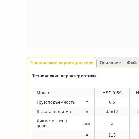
Tabs
Технические характеристики
(активная
Описание
Файл
вкладка)
Технические характеристики:
Модель
HSZ-0.5A
H
Грузоподъёмность
т
0.5
Высота подъёма
м
3/6/12
Диаметр звена
мм
5
цепи
A
115