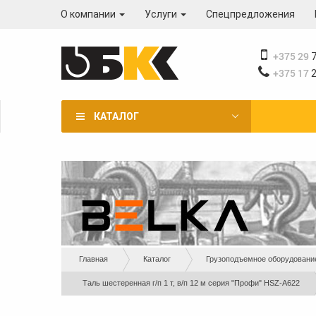
Перейти
О компании
Услуги
Спецпредложения
к
основному
содержанию
+375 29
7
+375 17
2
КАТАЛОГ
Вы
Главная
Каталог
Грузоподъемное оборудовани
здесь
Таль шестеренная г/п 1 т, в/п 12 м серия "Профи" HSZ-A622