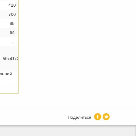
410
700
85
64
-
50х41x21
данной