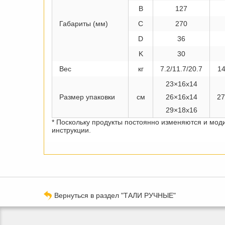
B
127
Габариты (мм)
C
270
D
36
K
30
Вес
кг
7.2/11.7/20.7
14
23×16x14
Размер упаковки
см
26×16x14
27
29×18x16
* Поскольку продукты постоянно изменяются и мод
инструкции.
Вернуться в раздел "ТАЛИ РУЧНЫЕ"