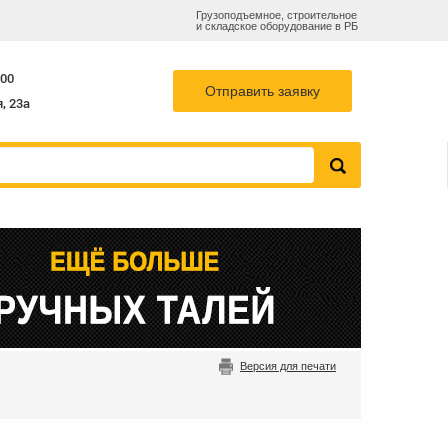
Грузоподъемное, строительное
и складское оборудование в РБ
55-78
768-82-73
info@b-k-s.by
+375 29
:00
Отправить заявку
, 23а
Версия для печати