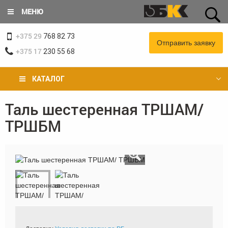
Перейти
МЕНЮ
к
основному
+375 29
содержанию
768 82 73
Отправить заявку
+375 17
230 55 68
КАТАЛОГ
Таль шестеренная ТРШАМ/
Вы
ТРШБМ
здесь