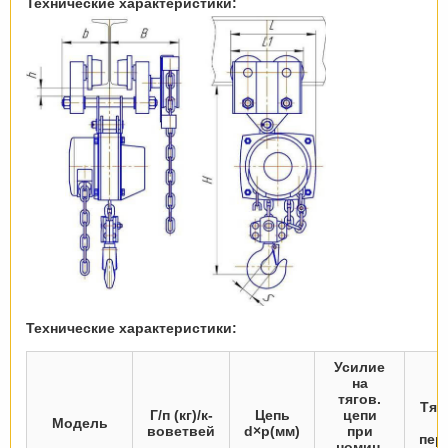
Технические характеристики:
Технические характеристики:
Усилие
на
тягов.
Тяг
Г/п (кг)/к-
Цепь
цепи
Модель
м
воветвей
d×p(мм)
при
пер
номин.