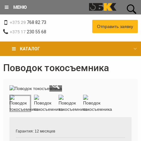
Перейти
МЕНЮ
к
основному
+375 29
содержанию
768 82 73
Отправить заявку
+375 17
230 55 68
КАТАЛОГ
Поводок токосъемника
Вы
здесь
Гарантия:
12 месяцев