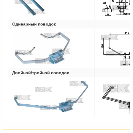
Одинарный поводок
Двойной/тройной поводок