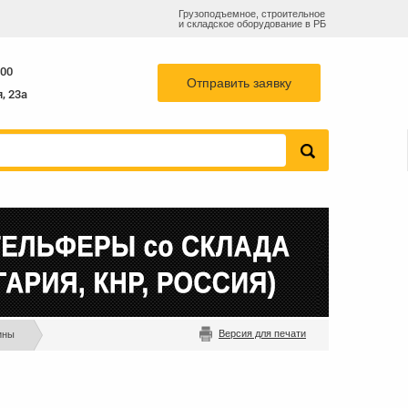
Грузоподъемное, строительное
и складское оборудование в РБ
55-78
768-82-73
info@b-k-s.by
+375 29
:00
Отправить заявку
, 23а
Версия для печати
ины