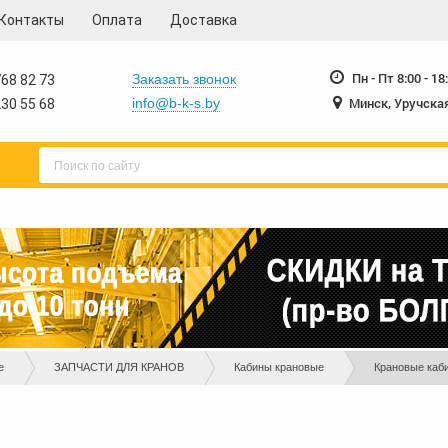
Контакты
Оплата
Доставка
230-55-68
230-
+375 17
+375 17
Пн - Пт 8:00 - 18
Заказать звонок
68 82 73
Минск, Уручская
info@b-k-s.by
30 55 68
е
ЗАПЧАСТИ ДЛЯ КРАНОВ
Кабины крановые
Крановые каб