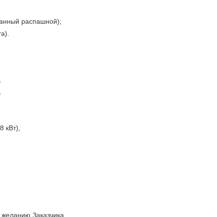
ванный распашной);
та).
,
,
8 кВт),
 желанию Заказчика