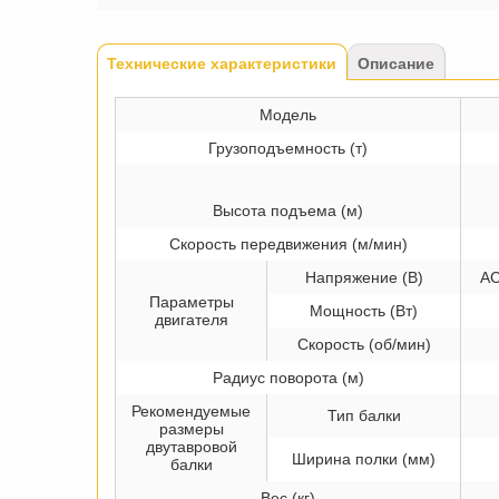
Tabs
Технические характеристики
(активная
Описание
вкладка)
Модель
Грузоподъемность (т)
Высота подъема (м)
Скорость передвижения (м/мин)
Напряжение (В)
AC
Параметры
Мощность (Вт)
двигателя
Скорость (об/мин)
Радиус поворота (м)
Рекомендуемые
Тип балки
размеры
двутавровой
Ширина полки (мм)
балки
Вес (кг)