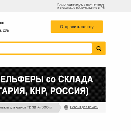
Грузоподъемное, строительное
и складское оборудование в РБ
55-78
768-82-73
info@b-k-s.by
+375 29
:00
Отправить заявку
, 23а
Версия для печати
лежка для кранов TD 3B г/п 3000 кг