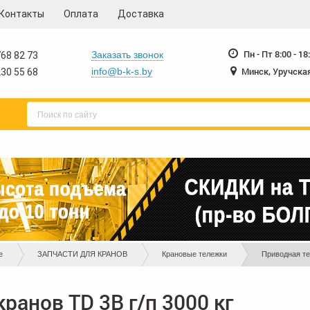
Контакты
Оплата
Доставка
230-55-68
230-
+375 17
+375 17
Пн - Пт 8:00 - 18
Заказать звонок
68 82 73
Минск, Уручская
info@b-k-s.by
30 55 68
е
ЗАПЧАСТИ ДЛЯ КРАНОВ
Крановые тележки
Приводная те
ранов TD 3B г/п 3000 кг