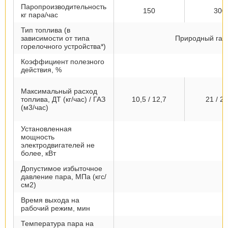
Паропроизводительность
150
300
кг пара/час
Тип топлива (в
зависимости от типа
Природный газ 
горелочного устройства*)
Коэффициент полезного
действия, %
Максимальный расход
топлива, ДТ (кг/час) / ГАЗ
10,5 / 12,7
21 / 24
(м3/час)
Установленная
мощность
электродвигателей не
более, кВт
Допустимое избыточное
давление пара, МПа (кгс/
см2)
Время выхода на
рабочий режим, мин
Температура пара на