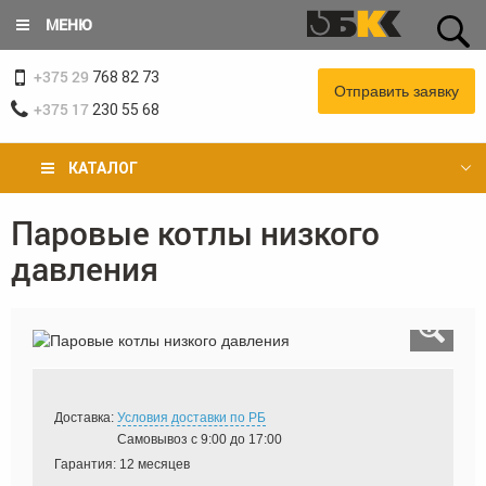
Перейти
МЕНЮ
к
основному
+375 29
содержанию
768 82 73
Отправить заявку
+375 17
230 55 68
КАТАЛОГ
Паровые котлы низкого
Вы
давления
здесь
Доставка:
Условия доставки по РБ
Самовывоз с 9:00 до 17:00
Гарантия:
12 месяцев