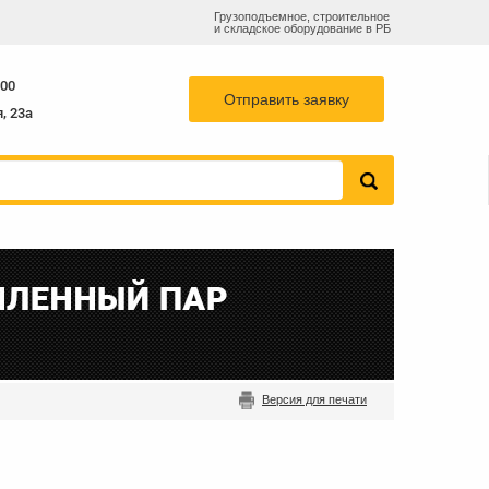
Грузоподъемное, строительное
и складское оборудование в РБ
768-82-73
info@b-k-s.by
sales@b-k-s.by
29
:00
Отправить заявку
, 23а
Версия для печати