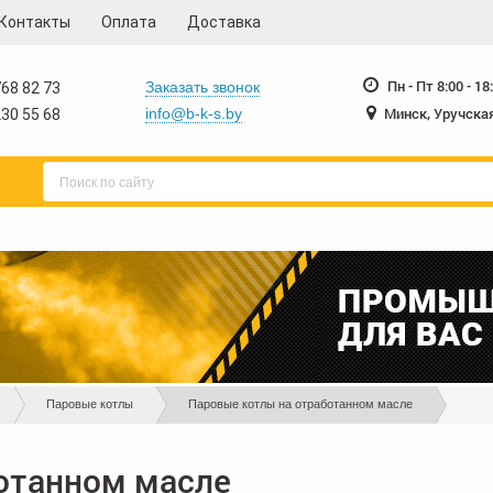
Контакты
Оплата
Доставка
230-55-68
230-55-78
+375 17
+375 17
+375 
Пн - Пт 8:00 - 18
Заказать звонок
68 82 73
Минск, Уручская
info@b-k-s.by
30 55 68
Паровые котлы
Паровые котлы на отработанном масле
отанном масле