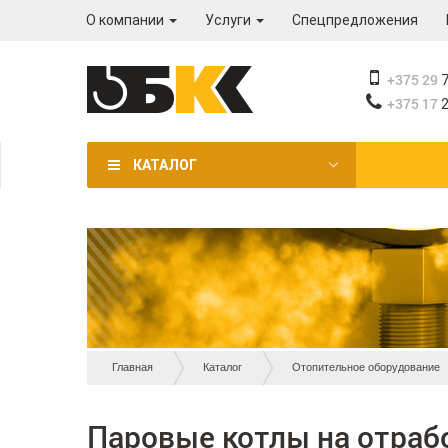
Перейти
О компании
Услуги
Спецпредложения
к
основному
содержанию
+375 29
7
+375 17
2
КАТАЛОГ
Вы
Главная
Каталог
Отопительное оборудование
здесь
Паровые котлы на отраб