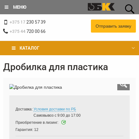
Перейти
МЕНЮ
к
основному
+375 17
содержанию
230 57 39
Отправить заявку
+375 44
720 00 66
КАТАЛОГ
Дробилка для пластика
Вы
здесь
Доставка:
Условия доставки по РБ
Самовывоз с 9:00 до 17:00
Приобретение в лизинг:
Гарантия:
12