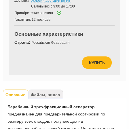
Доставка:
Условия доставки по РБ
Самовывоз с 9:00 до 17:00
Приобретение в лизинг:
Гарантия:
12 месяцев
Основные характеристики
Страна:
Российская Федерация
КУПИТЬ
Tabs
Описание
(активная
Файлы, видео
вкладка)
Барабанный трехфракционный сепаратор
предназначен для предварительной сортировки по
размеру всех отходов, поступающих на
мусороперерабатывающий комплекс. Он готовит мусор