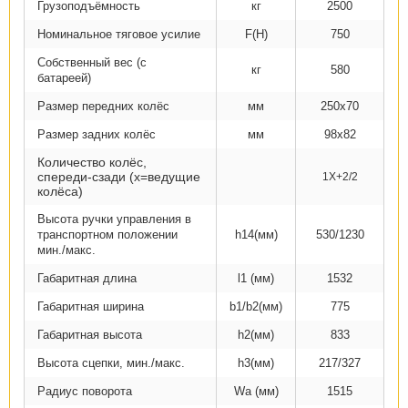
Грузоподъёмность
кг
2500
Номинальное тяговое усилие
F(Н)
750
Собственный вес (с
кг
580
батареей)
Размер передних колёс
мм
250х70
Размер задних колёс
мм
98х82
Количество колёс,
спереди-сзади (х=ведущие
1X+2/2
колёса)
Высота ручки управления в
транспортном положении
h14(мм)
530/1230
мин./макс.
Габаритная длина
l1 (мм)
1532
Габаритная ширина
b1/b2(мм)
775
Габаритная высота
h2(мм)
833
Высота сцепки, мин./макс.
h3(мм)
217/327
Радиус поворота
Wa (мм)
1515