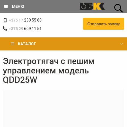
Перейти
МЕНЮ
к
основному
+375 17
содержанию
230 55 68
Отправить заявку
+375 29
609 11 51
КАТАЛОГ
Электротягач с пешим
Вы
управлением модель
здесь
QDD25W