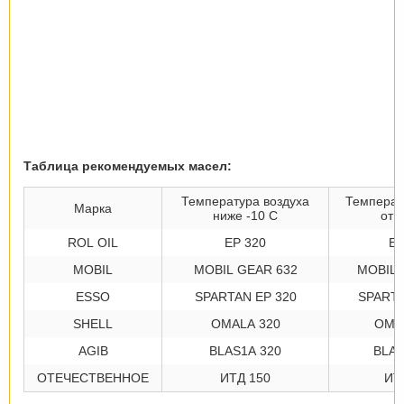
Таблица рекомендуемых масел:
Температура воздуха
Температ
Марка
ниже -10 С
от 
ROL OIL
EP 320
EP
MOBIL
MOBIL GEAR 632
MOBIL 
ESSO
SPARTAN EP 320
SPARTA
SHELL
OMALA 320
OMA
AGIB
BLAS1A 320
BLAS
ОТЕЧЕСТВЕННОЕ
ИТД 150
ИТ