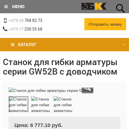
Перейти
МЕНЮ
к
основному
+375 29
содержанию
768 82 73
Отправить заявку
+375 17
230 55 68
КАТАЛОГ
Станок для гибки арматуры
Вы
серии GW52B с доводчиком
здесь
Цена:
6 777.10 руб.