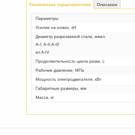
Tabs
Технические характеристики
(активная
Описание
вкладка)
Параметры
Усилие на ножах, кН
Диаметр разрезаемой стали, ммкл.
А-I; A-II;A-III
кл.А-IV
Продолжительность цикла резки, с
Рабочие давление, МПа
Мощность электродвигателя, кВт
Габаритные размеры, мм
Масса, кг