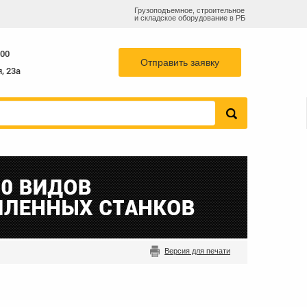
Грузоподъемное, строительное
и складское оборудование в РБ
78
768-82-73
sales@b-k-s.by
+375 29
:00
Отправить заявку
, 23а
Версия для печати