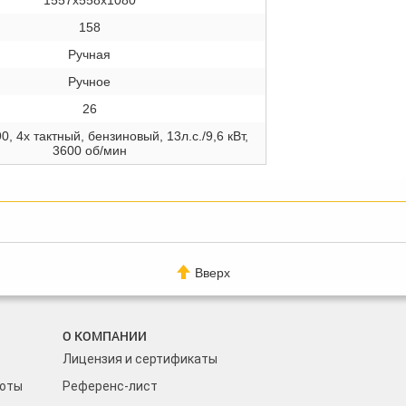
1557х558х1080
158
Ручная
Ручное
26
 4х тактный, бензиновый, 13л.с./9,6 кВт,
3600 об/мин
Вверх
О КОМПАНИИ
Лицензия и сертификаты
боты
Референс-лист