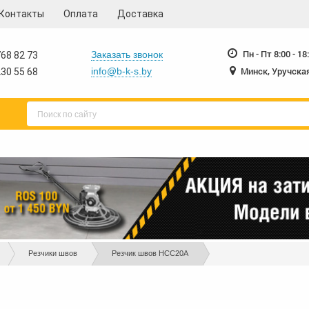
Контакты
Оплата
Доставка
230-55-68
230-55-
+375 17
+375 17
Пн - Пт 8:00 - 18
Заказать звонок
68 82 73
Минск, Уручская
info@b-k-s.by
30 55 68
Резчики швов
Резчик швов HCC20A