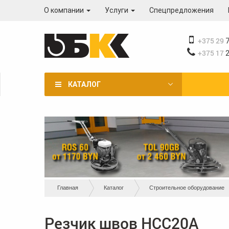
Перейти
О компании
Услуги
Спецпредложения
к
основному
содержанию
+375 29
7
+375 17
2
КАТАЛОГ
Вы
Главная
Каталог
Строительное оборудование
здесь
Резчик швов HCC20A