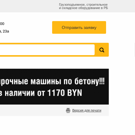
Грузоподъемное, строительное
и складское оборудование в РБ
78
768-82-73
sales@b-k-s.by
+375 29
:00
Отправить заявку
, 23а
Версия для печати