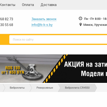
Контакты
Оплата
Доставка
230-55-68
230-55-
+375 17
+375 17
Пн - Пт 8:00 - 18
Заказать звонок
68 82 73
Минск, Уручская
info@b-k-s.by
30 55 68
Виброплиты
Реверсивные
Виброплита CR4550