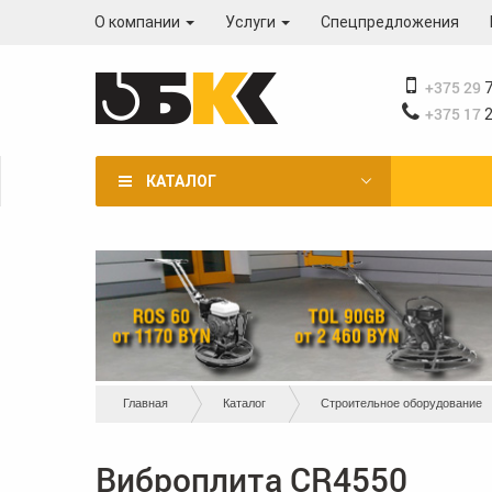
Перейти
О компании
Услуги
Спецпредложения
к
основному
содержанию
+375 29
7
+375 17
2
КАТАЛОГ
Вы
Главная
Каталог
Строительное оборудование
здесь
Виброплита CR4550