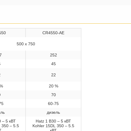
550
CR4550-AE
500 x 750
7
252
5
45
2
22
 %
20 %
0
70
75
60-75
ель
дизель
0 – 5 кВТ
Hatz 1 B30 – 5 кВТ
 350 – 5.5
Kohler 15DL 350 – 5.5
Т
кВТ