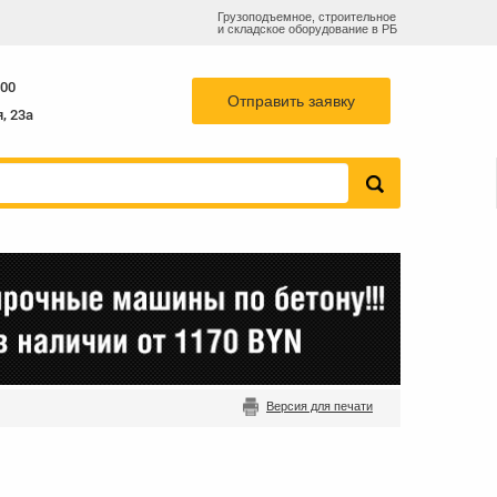
Грузоподъемное, строительное
и складское оборудование в РБ
78
768-82-73
sales@b-k-s.by
+375 29
:00
Отправить заявку
, 23а
Версия для печати