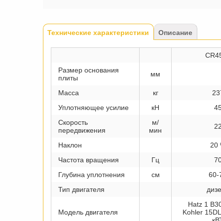
Tabs
Технические характеристики
(активная
Описание
вкладка)
CR4
Размер основания
мм
плиты
Масса
кг
23
Уплотняющее усилие
кН
4
Скорость
м/
2
передвижения
мин
Наклон
20
Частота вращения
Гц
7
Глубина уплотнения
см
60-
Тип двигателя
диз
Hatz 1 B3
Модель двигателя
Kohler 15DL
кВ