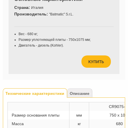
Страна:
Италия
Производитель:
"Batmatic" S.r.L.
Вес - 680 кг;
Размер уплотняющей плиты - 750x1075 мм;
Двигатель - дизель (Kohler).
КУПИТЬ
Tabs
Технические характеристики
(активная
Описание
вкладка)
CR9075-A
Размер основания плиты
мм
750 х 107
Масса
кг
680