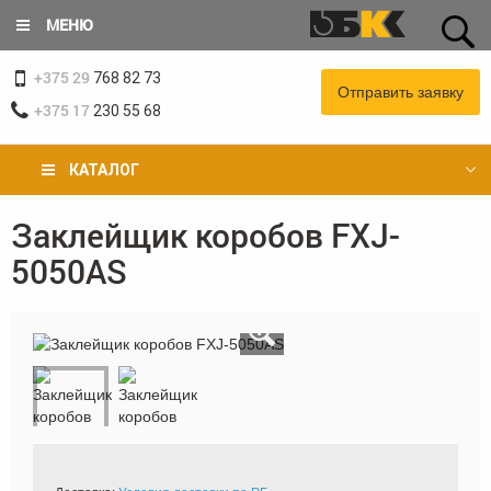
Перейти
МЕНЮ
к
основному
+375 29
содержанию
768 82 73
Отправить заявку
+375 17
230 55 68
КАТАЛОГ
Заклейщик коробов FXJ-
Вы
5050AS
здесь