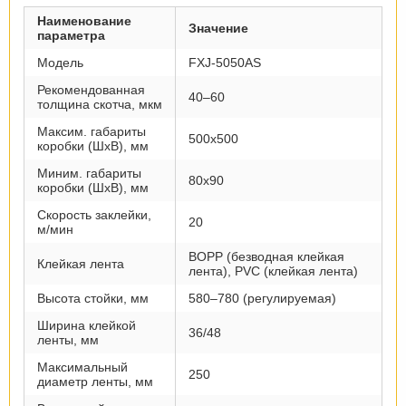
Наименование
Значение
параметра
Модель
FXJ-5050AS
Рекомендованная
40–60
толщина скотча, мкм
Максим. габариты
500х500
коробки (ШхВ), мм
Миним. габариты
80х90
коробки (ШхВ), мм
Скорость заклейки,
20
м/мин
BOPP (безводная клейкая
Клейкая лента
лента), PVC (клейкая лента)
Высота стойки, мм
580–780 (регулируемая)
Ширина клейкой
36/48
ленты, мм
Максимальный
250
диаметр ленты, мм