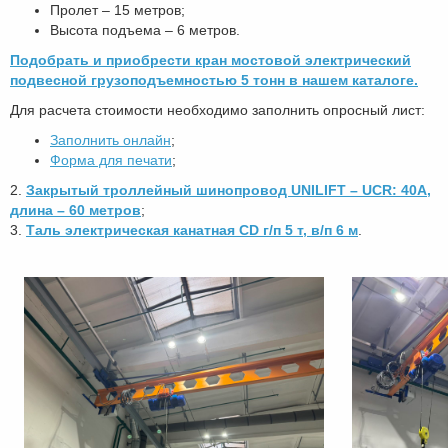
Пролет – 15 метров;
Высота подъема – 6 метров.
Подобрать и приобрести кран мостовой электрический
подвесной грузоподъемностью 5 тонн в нашем каталоге.
Для расчета стоимости необходимо заполнить опросный лист:
Заполнить онлайн
;
Форма для печати
;
2.
Закрытый троллейный шинопровод UNILIFT – UCR: 40А,
длина – 60 метров
;
3.
Таль электрическая канатная CD г/п 5 т, в/п 6 м
.