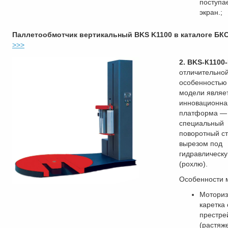
поступа
экран.;
Паллетообмотчик вертикальный BKS K1100 в каталоге БК
>>>
2. BKS-К1100
отличительно
особенностью
модели являе
инновационна
платформа —
специальный
поворотный ст
вырезом под
гидравлическу
(рохлю).
Особенности 
Моториз
каретка 
престре
(растяж