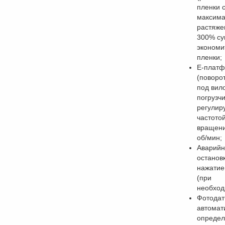
пленки 
максим
растяже
300% су
экономи
пленки;
Е-плат
(поворо
под вил
погрузчи
регулир
частото
вращени
об/мин;
Аварийн
останов
нажатие
(при
необход
Фотодат
автомат
определ