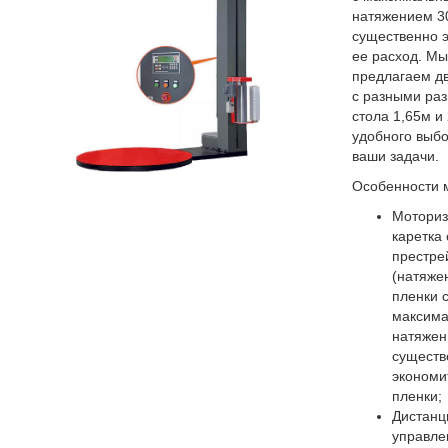
натяжением 3
существенно 
ее расход. Мы
предлагаем д
с разными ра
стола 1,65м и
удобного выб
ваши задачи.
Особенности 
Моториз
каретка 
престре
(натяже
пленки 
максим
натяже
существ
экономи
пленки;
Дистанц
управле