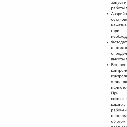
запуск и
работы 
Аварийн
останов
нажатие
(при
необход
Фотодат
автомат
определ
высоты 
Встроен
контрол
контрол
этапа р
паллето
При
возникн
какого-л
рабочей
програм
об этом 