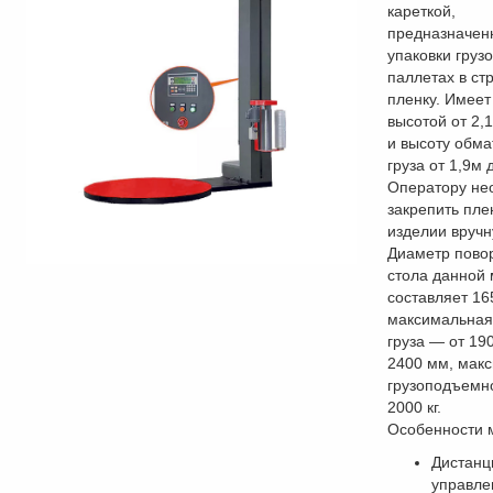
кареткой,
предназначен
упаковки грузо
паллетах в ст
пленку. Имеет
высотой от 2,
и высоту обм
груза от 1,9м 
Оператору не
закрепить пле
изделии вручн
Диаметр пово
стола данной
составляет 1
максимальная
груза — от 19
2400 мм, мак
грузоподъемн
2000 кг.
Особенности 
Дистанц
управле