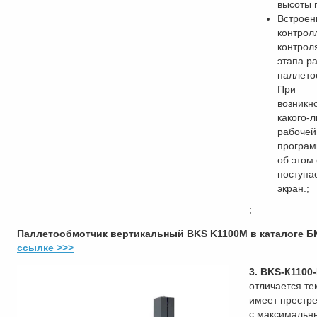
высоты 
Встроен
контрол
контрол
этапа р
паллето
При
возникн
какого-л
рабочей
програм
об этом 
поступа
экран.;
;
Паллетообмотчик вертикальный BKS K1100M в каталоге Б
ссылке >>>
3. BKS-К1100
отличается те
имеет престре
с максимальн