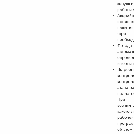
запуск и
работы 
Аварийн
останов
нажатие
(при
необход
Фотодат
автомат
определ
высоты 
Встроен
контрол
контрол
этапа р
паллето
При
возникн
какого-л
рабочей
програм
об этом 