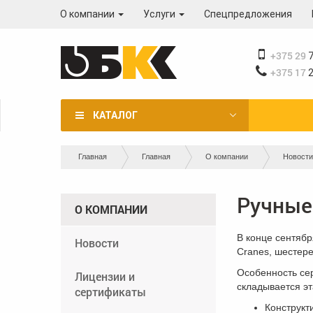
Перейти
О компании
Услуги
Спецпредложения
к
основному
содержанию
+375 29
7
+375 17
2
КАТАЛОГ
Вы
Главная
Главная
О компании
Новости
здесь
Ручные
О КОМПАНИИ
В конце сентябр
Новости
Cranes, шестере
Особенность сер
Лицензии и
складывается э
сертификаты
Конструкт