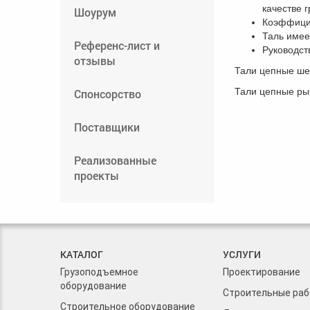
качестве 
Шоурум
​Коэффици
Таль имее
Референс-лист и
Руководст
отзывы
Тали цепные шес
Тали цепные рыч
Спонсорство
Поставщики
Реализованные
проекты
КАТАЛОГ
УСЛУГИ
Грузоподъемное
Проектирование
оборудование
Строительные ра
Строительное оборудование