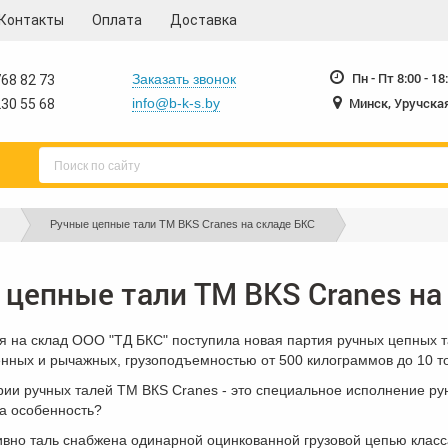
Контакты
Оплата
Доставка
Пн - Пт 8:00 - 18
Заказать звонок
68 82 73
Минск, Уручская
info@b-k-s.by
30 55 68
Ручные цепные тали ТМ BKS Cranes на складе БКС
 цепные тали ТМ BKS Cranes на
я на склад ООО "ТД БКС" поступила новая партия ручных цепных т
нных и рычажных, грузоподъемностью от 500 килограммов до 10 т
ии ручных талей ТМ BКS Cranes - это специальное исполнение рун
та особенность?
ивно таль снабжена одинарной оцинкованной грузовой цепью класс