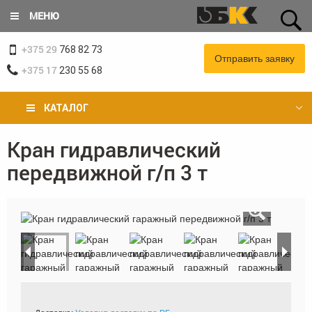
Перейти
МЕНЮ
к
основному
+375 29
содержанию
768 82 73
Отправить заявку
+375 17
230 55 68
КАТАЛОГ
Кран гидравлический
Вы
передвижной г/п 3 т
здесь
«
»