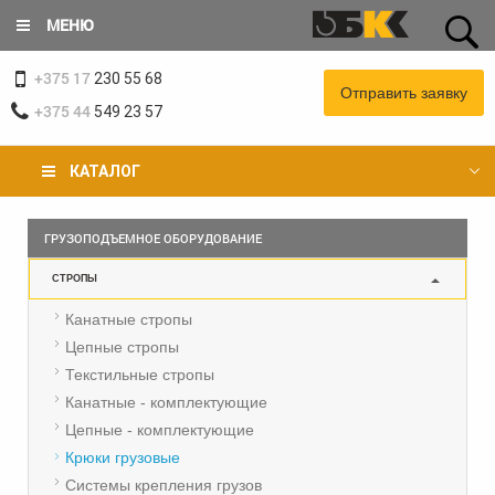
Перейти
МЕНЮ
к
основному
+375 17
содержанию
230 55 68
Отправить заявку
+375 44
549 23 57
КАТАЛОГ
Вы
ГРУЗОПОДЪЕМНОЕ ОБОРУДОВАНИЕ
здесь
СТРОПЫ
Канатные стропы
Цепные стропы
Текстильные стропы
Канатные - комплектующие
Цепные - комплектующие
Крюки грузовые
Системы крепления грузов