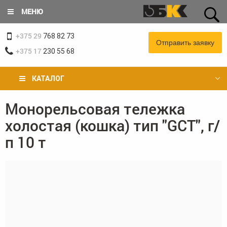
Перейти
МЕНЮ
к
основному
+375 29
содержанию
768 82 73
Отправить заявку
+375 17
230 55 68
КАТАЛОГ
Монорельсовая тележка
Вы
холостая (кошка) тип "GCT", г/
здесь
п 10 т