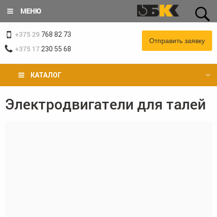
Перейти
МЕНЮ
к
основному
+375 29
содержанию
768 82 73
Отправить заявку
+375 17
230 55 68
КАТАЛОГ
Электродвигатели для талей
Вы
здесь