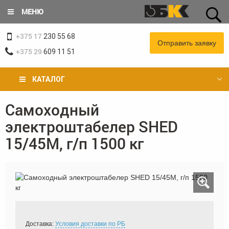
Перейти
МЕНЮ
к
основному
+375 17
содержанию
230 55 68
Отправить заявку
+375 29
609 11 51
КАТАЛОГ
Cамоходный
Вы
электроштабелер SHED
здесь
15/45М, г/п 1500 кг
Доставка:
Условия доставки по РБ