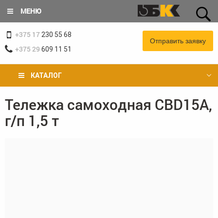
Перейти
МЕНЮ
к
основному
+375 17
содержанию
230 55 68
Отправить заявку
+375 29
609 11 51
КАТАЛОГ
Тележка самоходная CBD15A,
Вы
г/п 1,5 т
здесь