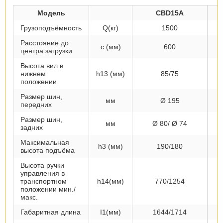
Модель
CBD15A
Грузоподъёмность
Q(кг)
1500
Расстояние до
с (мм)
600
центра загрузки
Высота вил в
нижнем
h13 (мм)
85/75
положении
Размер шин,
мм
Ø 195
передних
Размер шин,
мм
Ø 80/ Ø 74
задних
Максимальная
h3 (мм)
190/180
высота подъёма
Высота ручки
управления в
транспортном
h14(мм)
770/1254
положении мин./
макс.
Габаритная длина
I1(мм)
1644/1714