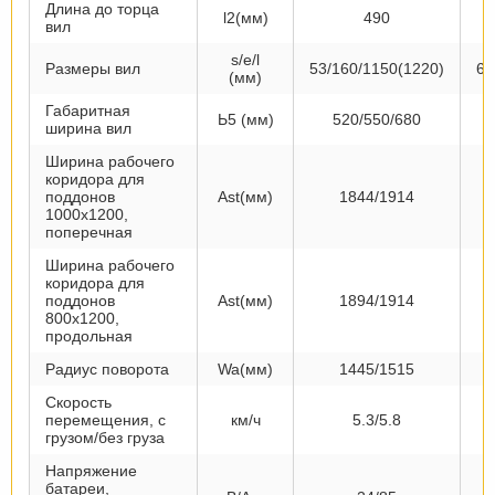
Длина до торца
l2(мм)
490
вил
s/e/l
Размеры вил
53/160/1150(1220)
60
(мм)
Габаритная
Ь5 (мм)
520/550/680
ширина вил
Ширина рабочего
коридора для
поддонов
Ast(мм)
1844/1914
1000x1200,
поперечная
Ширина рабочего
коридора для
поддонов
Ast(мм)
1894/1914
800x1200,
продольная
Радиус поворота
Wa(мм)
1445/1515
Скорость
перемещения, с
км/ч
5.3/5.8
грузом/без груза
Напряжение
батареи,