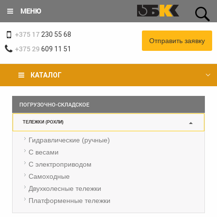
Перейти
МЕНЮ
к
основному
+375 17
содержанию
230 55 68
Отправить заявку
+375 29
609 11 51
КАТАЛОГ
Вы
ПОГРУЗОЧНО-СКЛАДСКОЕ
здесь
ТЕЛЕЖКИ (РОХЛИ)
Гидравлические (ручные)
С весами
С электроприводом
Самоходные
Двухколесные тележки
Платформенные тележки