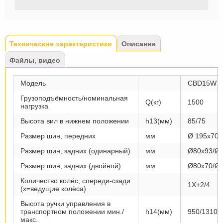
Tabs
Технические характеристики
(активная
Описание
вкладка)
Файлы, видео
Модель
CBD15W
Грузоподъёмность/номинальная
Q(кг)
1500
нагрузка
Высота вил в нижнем положении
h13(мм)
85/75
Размер шин, передних
мм
Ø 195х70
Размер шин, задних (одинарный)
мм
Ø80х93/Ø
Размер шин, задних (двойной)
мм
Ø80х70/Ø
Количество колёс, спереди-сзади
1Х+2/4
(х=ведущие колёса)
Высота ручки управления в
транспортном положении мин./
h14(мм)
950/1310
макс.