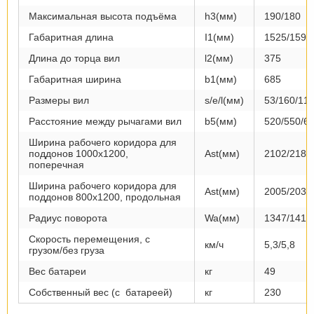
Максимальная высота подъёма
h3(мм)
190/180
Габаритная длина
I1(мм)
1525/1595
Длина до торца вил
l2(мм)
375
Габаритная ширина
b1(мм)
685
Размеры вил
s/e/l(мм)
53/160/11
Расстояние между рычагами вил
b5(мм)
520/550/6
Ширина рабочего коридора для
поддонов 1000x1200,
Ast(мм)
2102/2184
поперечная
Ширина рабочего коридора для
Ast(мм)
2005/2035
поддонов 800x1200, продольная
Радиус поворота
Wa(мм)
1347/1415
Скорость перемещения, с
км/ч
5,3/5,8
грузом/без груза
Вес батареи
кг
49
Собственный вес (с батареей)
кг
230