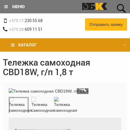
Перейти
МЕНЮ
к
основному
+375 17
содержанию
230 55 68
Отправить заявку
+375 29
609 11 51
КАТАЛОГ
Тележка самоходная
Вы
CBD18W, г/п 1,8 т
здесь