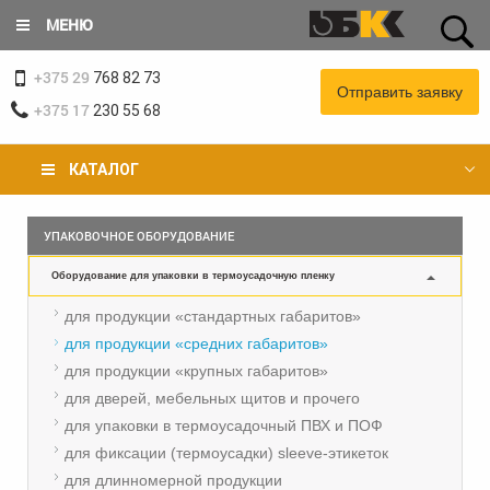
Перейти
МЕНЮ
к
основному
+375 29
содержанию
768 82 73
Отправить заявку
+375 17
230 55 68
КАТАЛОГ
Вы
УПАКОВОЧНОЕ ОБОРУДОВАНИЕ
здесь
Оборудование для упаковки в термоусадочную пленку
для продукции «стандартных габаритов»
для продукции «средних габаритов»
для продукции «крупных габаритов»
для дверей, мебельных щитов и прочего
для упаковки в термоусадочный ПВХ и ПОФ
для фиксации (термоусадки) sleeve-этикеток
для длинномерной продукции