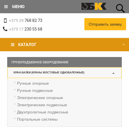
Перейти
МЕНЮ
к
основному
+375 29
содержанию
768 82 73
Отправить заявку
+375 17
230 55 68
КАТАЛОГ
Вы
ГРУЗОПОДЪЕМНОЕ ОБОРУДОВАНИЕ
здесь
КРАН-БАЛКИ (КРАНЫ МОСТОВЫЕ ОДНОБАЛОЧНЫЕ)
Ручные опорные
Ручные подвесные
Электрические опорные
Электрические подвесные
Двухпролетные подвесные
Портальные системы