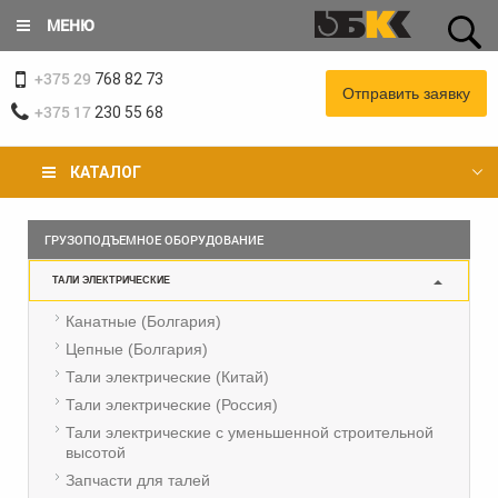
Перейти
МЕНЮ
к
основному
+375 29
содержанию
768 82 73
Отправить заявку
+375 17
230 55 68
КАТАЛОГ
Вы
ГРУЗОПОДЪЕМНОЕ ОБОРУДОВАНИЕ
здесь
ТАЛИ ЭЛЕКТРИЧЕСКИЕ
Канатные (Болгария)
Цепные (Болгария)
Тали электрические (Китай)
Тали электрические (Россия)
Тали электрические с уменьшенной строительной
высотой
Запчасти для талей